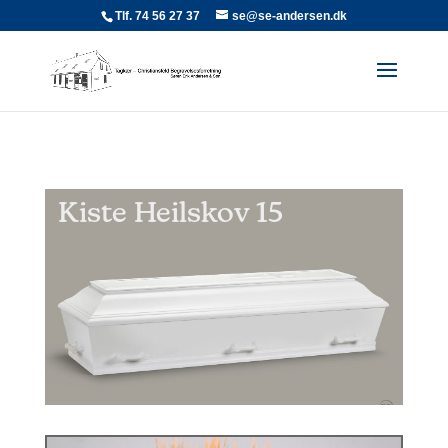
Tlf. 74 56 27 37
se@se-andersen.dk
Kiste Heilskov 15