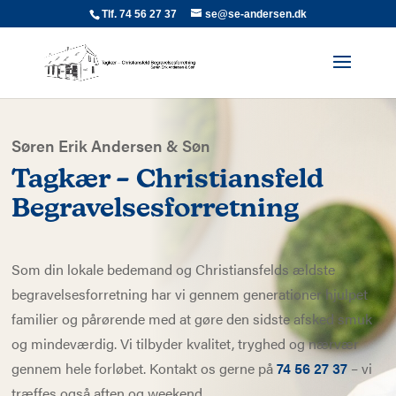
Tlf. 74 56 27 37
se@se-andersen.dk
Søren Erik Andersen & Søn
Tagkær – Christiansfeld
Begravelsesforretning
Som din lokale bedemand og Christiansfelds ældste
begravelsesforretning har vi gennem generationer hjulpet
familier og pårørende med at gøre den sidste afsked smuk
og mindeværdig. Vi tilbyder kvalitet, tryghed og nærvær
gennem hele forløbet.
Kontakt os gerne på
74 56 27 37
– vi
træffes også aften og weekend