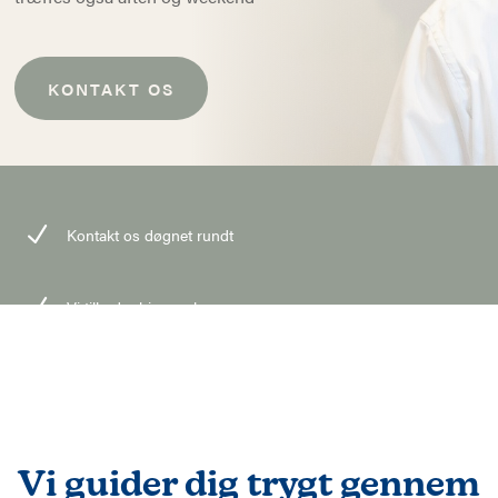
KONTAKT OS
N
Kontakt os døgnet rundt
N
Vi tilbyder hjemmebesøg
N
ISO 9001 certificeret bedemand
N
Lokal bedemand for Christiansfeld
Vi guider dig trygt gennem